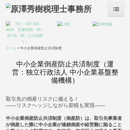
ホーム
事務所案内
サービス案内
ホーム
中小企業倒産防止共済制度
税務・会計
中小企業倒産防止共済制度（運
営：独立行政法人 中小企業基盤整
リスクマネジメント
備機構）
デジタル化支援
取引先の倒産リスクに備える！
創業支援・会社設立
――リスクヘッジしながら節税も実現――
事業承継・M&A
中小企業倒産防止共済制度（倒産防）は、取引先事業者
株評価
が倒産した際に中小企業が連鎖倒産や経営難に陥ること