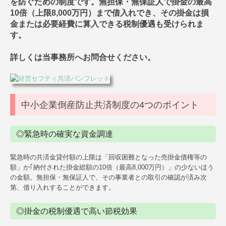
を防ぐための制度です。無担保・無保証人で掛金の最高
個人の方の相続
10倍（上限8,000万円）まで借入れでき、その掛金は損
金または必要経費に算入できる税制優遇も受けられま
確定申告
す。
顧問契約について
詳しくは当事務所へお問合せください。
ワンストップサービス
よくある質問
中小企業倒産防止共済制度の4つのポイント
採用情報
◎緊急時の確実な資金調達
緊急時の共済金貸付額の上限は「回収困難となった売掛金債権等の
額」か｢納付された掛金総額の10倍（最高8,000万円）」の少ないほう
の金額。無担保・無保証人で、その事業者との取引の確認が済み次
第、借り入れすることができます。
◎掛金の税制優遇で高い節税効果