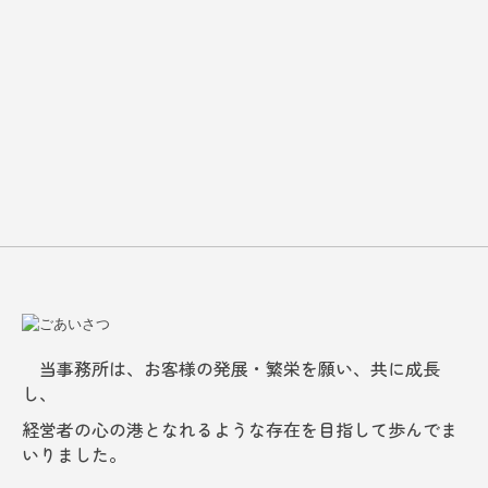
近江商人で有名な「三方よし」の理念を我が事務所の
理想として、
個人の方の相続
これからも関わりを持つすべての方々に貢献していきた
確定申告
いと思っております。
顧問契約について
また、定期的にクライアント企業にお伺いし、
ワンストップサービス
会計記録の「適法性」「適正性」「適時性」を現場で把
よくある質問
握した上で、
経営者の気づきを促し、次の一手を共に考えます。
採用情報
その積み重ねが、健全かつ永続的な企業発展に繋がるよ
うサポートいたします。