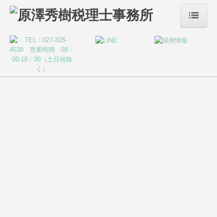
ホーム
事務所案内
サービス案内
税務・会計
リスクマネジメント
デジタル化支援
当事務所は、お客様の発展・繁栄を願い、共に成長
し、
創業支援・会社設立
経営者の心の港となれるような存在を目指して歩んでま
いりました。
事業承継・M&A
株評価