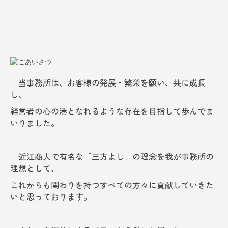
理想として、
個人の方の相続
これからも関わりを持つすべての方々に貢献していきた
いと思っております。
確定申告
顧問契約について
また、定期的にクライアント企業にお伺いし、
ワンストップサービス
会計記録の「適法性」「適正性」「適時性」を現場で把
握した上で、
よくある質問
経営者の気づきを促し、次の一手を共に考えます。
採用情報
その積み重ねが、健全かつ永続的な企業発展に繋がるよ
うサポートいたします。