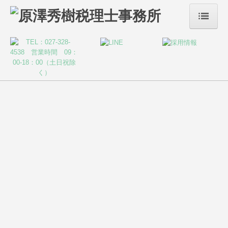
ホーム
事務所案内
サービス案内
税務・会計
リスクマネジメント
当事務所は、お客様の発展・繁栄を願い、共に成長
デジタル化支援
し、
創業支援・会社設立
経営者の心の港となれるような存在を目指して歩んでま
いりました。
事業承継・M&A
株評価
近江商人で有名な「三方よし」の理念を我が事務所の