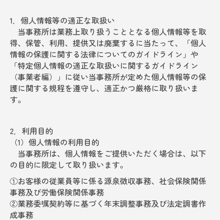
個人の方の相続
1．個人情報等の適正な取扱い
当事務所は業務上取り扱うこととなる個人情報等を取
確定申告
得、保管、利用、提供又は廃棄するに当たって、「個人
情報の保護に関する法律についてのガイドライン」や
顧問契約について
「特定個人情報の適正な取扱いに関するガイドライン
ワンストップサービス
（事業者編）」に従い当事務所が定めた個人情報等の保
護に関する規程を遵守し、適正かつ厳格に取り扱いま
よくある質問
す。
採用情報
2．利用目的
（1）個人情報の利用目的
当事務所は、個人情報をご提供いただく場合は、以下
の目的に限定して取り扱います。
①お客様の従業員等に係る源泉徴収事務、社会保険関係
事務及び労働保険関係事務
②業務委嘱契約等に基づく年末調整事務及び法定調書作
成事務