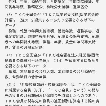
性別、年齢、勤続年数、月例賃金、年間支給総額、年
間賞与総額、職務区分、前職分支給額、退職区分
（3）ＴＫＣ全国会が『ＴＫＣ医業経営指標[医業賃金統
計編]』（注3）を編集するにあたり必要となる以下の
データ
役職、報酬の年間支給総額、勤続年数、退職事由、退
職金支給額、退職時報酬月額、配偶者の保有資格、配偶
者への年間総支給額、職種、年齢、賃金の年間総支給
額、賃金の月額支給額
（4）ＴＫＣ全国会が『ＴＫＣ社会福祉法人経営指標[常
勤職員の職種別平均年俸]』（注4）を編集するにあたり
必要となる以下のデータ
職種、常勤職員の合計人数、常勤職員の合計勤続年
数、常勤職員の合計年俸
（注1）『月額役員報酬・役員退職金』は、ＴＫＣ全国会
に所属する会員（以下、「ＴＫＣ会員」という）の関与
先の役員の月額報酬及び退職金を収録したものであり、
ＴＫＣ会員が関与先の役員の適正報酬を算定する際の貴