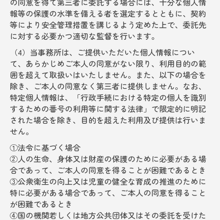
の同意を得て第三者に委託する場合には、十分な個人情
報等の保護の水準を備える者を選定するとともに、契約
等により安全管理措置を講じるよう定めた上で、委託先
に対する必要かつ適切な監督を行います。
（4）当事務所は、ご提供いただいた個人情報につい
て、あらかじめご本人の同意がない限り、利用目的の範
囲を超えて取扱いはいたしません。また、以下の場合を
除き、ご本人の同意なく第三者に提供しません。なお、
特定個人情報は、「行政手続における特定の個人を識別
するための番号の利用等に関する法律」で限定的に明記
された場合を除き、目的を超えた利用及び提供は行いま
せん。
①法令に基づく場合
②人の生命、身体又は財産の保護のために必要がある場
合であって、ご本人の同意を得ることが困難であるとき
③公衆衛生の向上又は児童の健全な育成の推進のために
特に必要がある場合であって、ご本人の同意を得ること
が困難であるとき
④国の機関若しくは地方公共団体又はその委託を受けた