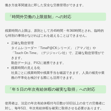
働き方改革関連法に即した安全な労務管理ができます。
個人の方の相続
確定申告
「時間外労働の上限規制」への対応
顧問契約について
残業時間の上限は、原則として月45時間・年360時間とされ、臨時的
な特別の事情がなければこれを超えることはできません。
ワンストップサービス
正確な勤怠管理
タイムレコーダー「TimeP@CKシリーズ」（アマノ社）や
よくある質問
「Touch On Time」（デジジャパン社）で、正確な勤怠管理がで
きます。
採用情報
勤怠データは、PX2に連携できます。
残業時間の見える化
社員ごとに残業時間や残業手当を確認できます。人員の補充や業
務の平準化を検討する際にも活用できます。
「年５日の年次有給休暇の確実な取得」への対応
使用者は、法定の年次有給休暇付与日数が10日以上の全ての労働者に
対し、毎年5日、年次有給休暇を確実に取得させる必要があります。