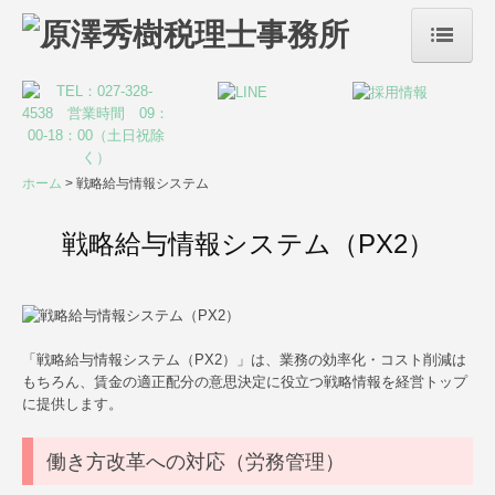
ホーム
事務所案内
サービス案内
ホーム
戦略給与情報システム
税務・会計
戦略給与情報システム（PX2）
リスクマネジメント
デジタル化支援
「戦略給与情報システム（PX2）」は、業務の効率化・コスト削減は
創業支援・会社設立
もちろん、賃金の適正配分の意思決定に役立つ戦略情報を経営トップ
に提供します。
事業承継・M&A
働き方改革への対応（労務管理）
株評価