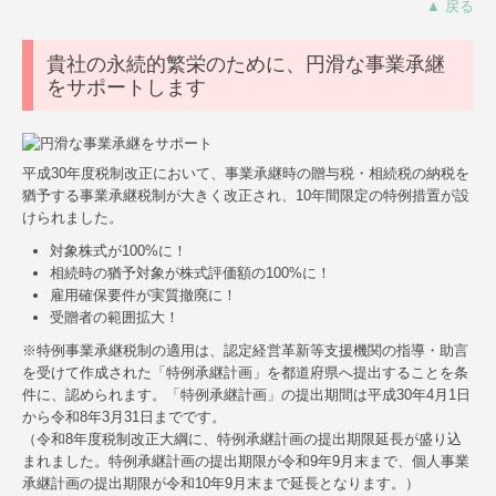
▲ 戻る
貴社の永続的繁栄のために、円滑な事業承継
をサポートします
平成30年度税制改正において、事業承継時の贈与税・相続税の納税を
猶予する事業承継税制が大きく改正され、10年間限定の特例措置が設
けられました。
対象株式が100%に！
相続時の猶予対象が株式評価額の100%に！
雇用確保要件が実質撤廃に！
受贈者の範囲拡大！
※特例事業承継税制の適用は、認定経営革新等支援機関の指導・助言
を受けて作成された「特例承継計画」を都道府県へ提出することを条
件に、認められます。「特例承継計画」の提出期間は平成30年4月1日
から令和8年3月31日までです。
（令和8年度税制改正大綱に、特例承継計画の提出期限延長が盛り込
まれました。特例承継計画の提出期限が令和9年9月末まで、個人事業
承継計画の提出期限が令和10年9月末まで延長となります。）