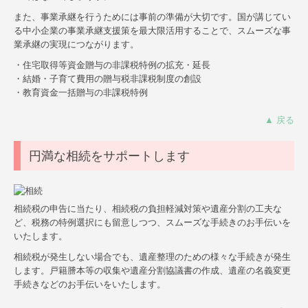
個人の方の相続
また、事業承継を行うためには事前の準備が大切です。国が講じてい
る中小企業の事業承継支援策を最大限活用することで、スムーズな事
確定申告
業承継の実現につながります。
・住宅取得等資金贈与の非課税特例の拡充・延長
顧問契約について
・結婚・子育て費用の贈与税非課税制度の創設
・教育資金一括贈与の非課税特例
ワンストップサービス
▲ 戻る
よくある質問
円満な相続をサポートします
採用情報
相続税の申告に当たり、相続税の負担軽減対策や遺産分割の工夫な
ど、税務の特例選択にも留意しつつ、スムーズな手続きのお手伝いを
いたします。
相続税が発生しない場合でも、遺産整理のための様々な手続きが発生
します。戸籍謄本等の収集や遺産分割協議書の作成、遺産の名義変更
手続きなどのお手伝いをいたします。