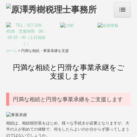
ホーム
事務所案内
サービス案内
ホーム
円満な相続・事業承継を支援
税務・会計
円満な相続と円滑な事業承継をご
支援します
リスクマネジメント
デジタル化支援
円満な相続と円滑な事業承継をご支援します
創業支援・会社設立
事業承継・M&A
相続は、相続税対策をはじめ、様々な手続きが必要となりますが、大
半の人が初めての体験で、何をしたらよいのか分からず困ってしまう
株評価
のではないでしょうか。