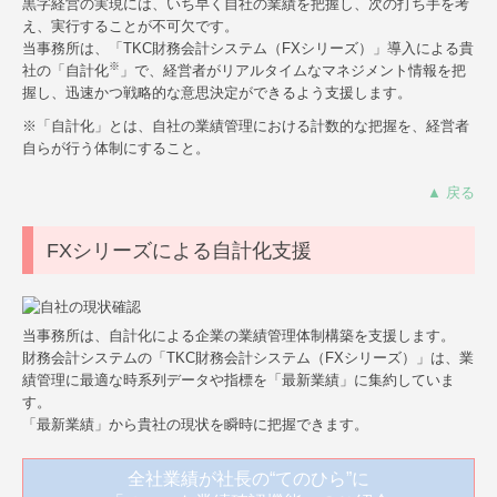
黒字経営の実現には、いち早く自社の業績を把握し、次の打ち手を考
個人の方の相続
え、実行することが不可欠です。
当事務所は、「TKC財務会計システム（FXシリーズ）」導入による貴
※
社の「自計化
」で、経営者がリアルタイムなマネジメント情報を把
確定申告
握し、迅速かつ戦略的な意思決定ができるよう支援します。
顧問契約について
※「自計化」とは、自社の業績管理における計数的な把握を、経営者
自らが行う体制にすること。
ワンストップサービス
▲ 戻る
よくある質問
FXシリーズによる自計化支援
採用情報
当事務所は、自計化による企業の業績管理体制構築を支援します。
財務会計システムの「TKC財務会計システム（FXシリーズ）」は、業
績管理に最適な時系列データや指標を「最新業績」に集約していま
す。
「最新業績」から貴社の現状を瞬時に把握できます。
全社業績が社長の“てのひら”に