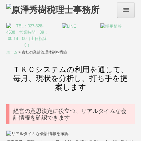
ホーム
事務所案内
サービス案内
ホーム
貴社の業績管理体制を構築
税務・会計
ＴＫＣシステムの利用を通して、
毎月、現状を分析し、打ち手を提
リスクマネジメント
案します
デジタル化支援
創業支援・会社設立
経営の意思決定に役立つ、リアルタイムな会
計情報を確認できます
事業承継・M&A
株評価