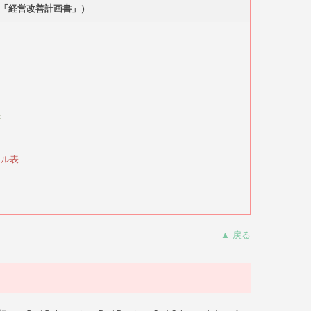
「経営改善計画書」）
書
ール表
▲ 戻る