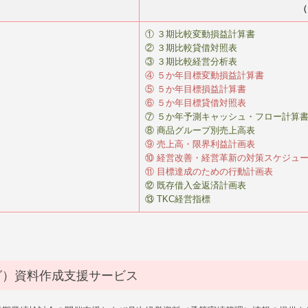
（
① ３期比較変動損益計算書
② ３期比較貸借対照表
③ ３期比較経営分析表
④ ５か年目標変動損益計算書
⑤ ５か年目標損益計算書
⑥ ５か年目標貸借対照表
⑦ ５か年予測キャッシュ・フロー計算
⑧ 商品グループ別売上高表
⑨ 売上高・限界利益計画表
⑩ 経営改善・経営革新の対策スケジュ
⑪ 目標達成のための行動計画表
⑫ 既存借入金返済計画表
⑬ TKC経営指標
グ）資料作成支援サービス