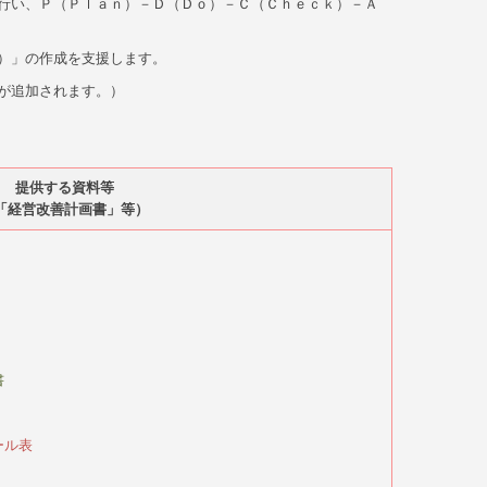
行い、Ｐ（Ｐｌａｎ）－Ｄ（Ｄｏ）－Ｃ（Ｃｈｅｃｋ）－Ａ
）」の作成を支援します。
が追加されます。）
提供する資料等
「経営改善計画書」等
）
書
ール表