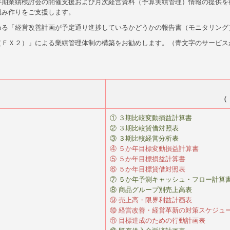
半期業績検討会の開催支援および月次経営資料（予算実績管理）情報の提供を
組み作りをご支援します。
める「経営改善計画が予定通り進捗しているかどうかの報告書（モニタリング
（ＦＸ２）」による業績管理体制の構築をお勧めします。（青文字のサービス
（
① ３期比較変動損益計算書
② ３期比較貸借対照表
③ ３期比較経営分析表
④ ５か年目標変動損益計算書
⑤ ５か年目標損益計算書
⑥ ５か年目標貸借対照表
⑦ ５か年予測キャッシュ・フロー計算
⑧ 商品グループ別売上高表
⑨ 売上高・限界利益計画表
⑩ 経営改善・経営革新の対策スケジュ
⑪ 目標達成のための行動計画表