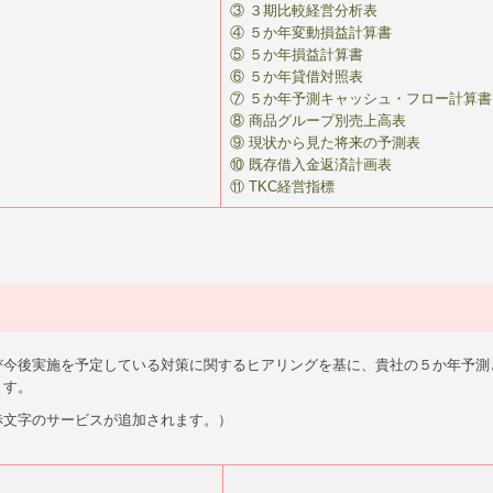
③ ３期比較経営分析表
④ ５か年変動損益計算書
⑤ ５か年損益計算書
⑥ ５か年貸借対照表
⑦ ５か年予測キャッシュ・フロー計算書
⑧ 商品グループ別売上高表
⑨ 現状から見た将来の予測表
⑩ 既存借入金返済計画表
⑪ TKC経営指標
び今後実施を予定している対策に関するヒアリングを基に、貴社の５か年予測
ます。
赤文字のサービスが追加されます。）