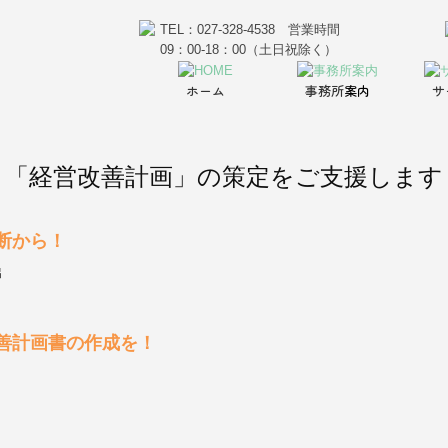
ホーム
事務所
案内
サ
「経営改善計画」の策定をご支援します
断から！
出
善計画書の作成を！