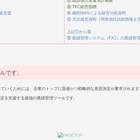
⑫ 既存借入金返済計画表
⑬ TKC経営指標
築支援
⑭ 継続MASによる経営分析資料
⑮ 月次経営資料（同業他社比較情報を
上記①から⑮
⑯ 業績管理システム（FX2）の業績管
ールです。
していくためには、企業のトップに迅速かつ戦略的な意思決定が要求されます
決定を支援する最強の業績管理ツールです。