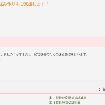
組み作りをご支援します！
に、貴社の５か年予測と、経営改善のための課題整理を行います。
す。
。
（「
① ３期比較変動損益計算書
② ３期比較貸借対照表