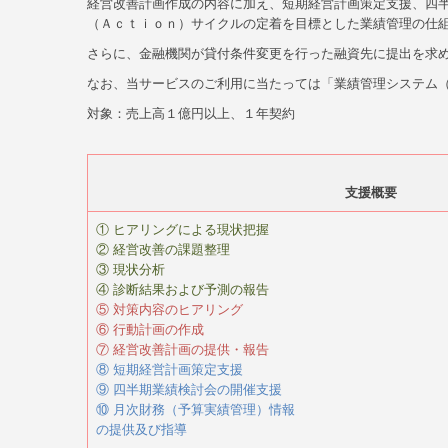
経営改善計画作成の内容に加え、短期経営計画策定支援、四
（Ａｃｔｉｏｎ）サイクルの定着を目標とした業績管理の仕
さらに、金融機関が貸付条件変更を行った融資先に提出を求
なお、当サービスのご利用に当たっては「業績管理システム
対象：売上高１億円以上、１年契約
支援概要
① ヒアリングによる現状把握
② 経営改善の課題整理
③ 現状分析
④ 診断結果および予測の報告
⑤ 対策内容のヒアリング
⑥ 行動計画の作成
⑦ 経営改善計画の提供・報告
⑧ 短期経営計画策定支援
⑨ 四半期業績検討会の開催支援
⑩ 月次財務（予算実績管理）情報
の提供及び指導