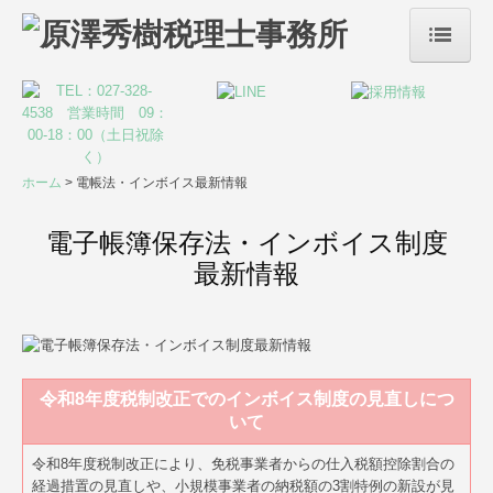
ホーム
事務所案内
サービス案内
ホーム
電帳法・インボイス最新情報
税務・会計
電子帳簿保存法・インボイス制度
最新情報
リスクマネジメント
デジタル化支援
創業支援・会社設立
令和8年度税制改正でのインボイス制度の見直しにつ
いて
事業承継・M&A
令和8年度税制改正により、免税事業者からの仕入税額控除割合の
株評価
経過措置の見直しや、小規模事業者の納税額の3割特例の新設が見