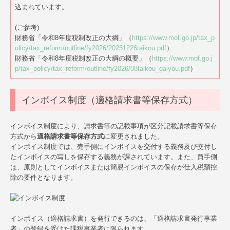
込まれています。
個人の方の相続
(ご参考)
確定申告
財務省「令和8年度税制改正の大綱」（
https://www.mof.go.jp/tax_p
olicy/tax_reform/outline/fy2026/20251226taikou.pdf
）
顧問契約について
財務省「令和8年度税制改正の大綱の概要」（
https://www.mof.go.j
p/tax_policy/tax_reform/outline/fy2026/08taikou_gaiyou.pdf
）
ワンストップサービス
インボイス制度（適格請求書等保存方式）
よくある質問
採用情報
インボイス制度により、請求書等の記載事項が区分記載請求書等保存
方式から
適格請求書等保存方式
に変更されました。
インボイス制度では、売手側にインボイスを交付する義務及び交付し
たインボイスの写しを保存する義務が課されています。また、買手側
は、原則としてインボイスまたは簡易インボイスの保存が仕入税額控
除の要件となります。
インボイス（適格請求書）を発行できるのは、「適格請求書発行事業
者」の登録を受けた課税事業者に限られます。